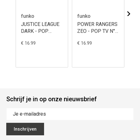
funko
funko
fu
JUSTICE LEAGUE
POWER RANGERS
RA
DARK - POP
ZEO - POP TV N°
Mo
Heroes N° 623 -
1875 - Zeo Ranger
Jo
€ 16.99
€ 16.99
€ 1
Zatanna
Green
bo
Schrijf je in op onze nieuwsbrief
Inschrijven