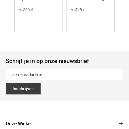
Merry - Puzzle 3D
Ma
€ 24.99
€ 31.99
€ 3
112pcs
3D
Schrijf je in op onze nieuwsbrief
Inschrijven
Onze Winkel