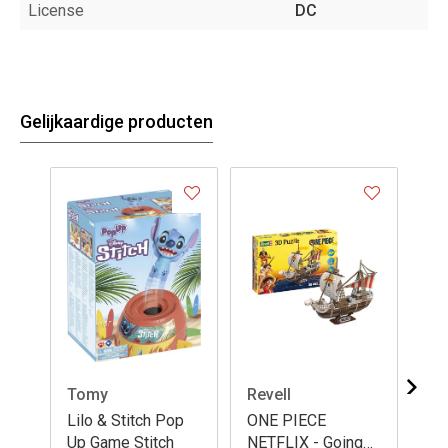
License
DC
Gelijkaardige producten
Tomy
Revell
Re
Lilo & Stitch Pop
ONE PIECE
BA
Up Game Stitch
NETFLIX - Going
FU