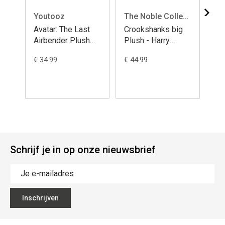
Youtooz
The Noble Collection
Avatar: The Last
Crookshanks big
He
Airbender Plush
Plush - Harry
Ha
Figure Aang and
Potter
€ 34.99
€ 44.99
€ 4
Momo 30 cm
Schrijf je in op onze nieuwsbrief
Inschrijven