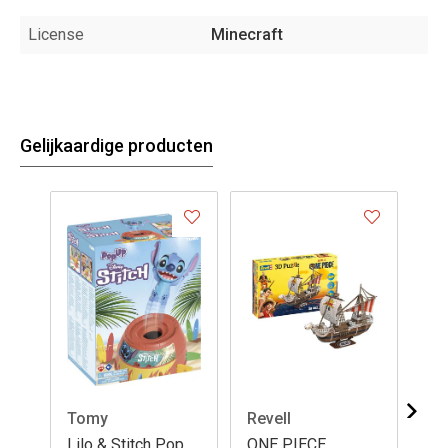
License
Minecraft
Gelijkaardige producten
Tomy
Revell
Re
Lilo & Stitch Pop
ONE PIECE
BA