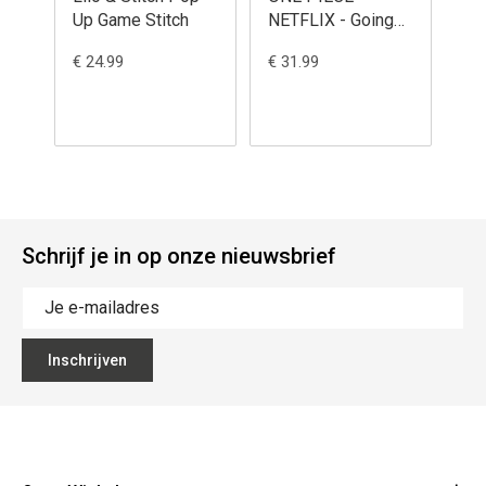
Up Game Stitch
NETFLIX - Going
FU
Merry - Puzzle 3D
Ma
€ 24.99
€ 31.99
€ 3
112pcs
3D
Schrijf je in op onze nieuwsbrief
Inschrijven