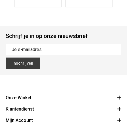
Schrijf je in op onze nieuwsbrief
Inschrijven
Onze Winkel
Klantendienst
The Vault
Hoogpoort 57, 9000 Gent
Mijn Account
Over Ons
+32 9 278 98 27