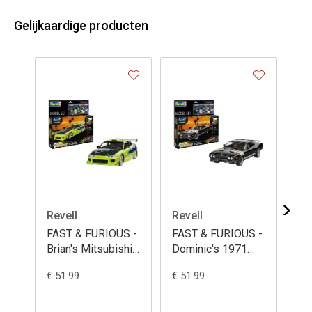
Gelijkaardige producten
Revell
Revell
Gu
FAST & FURIOUS -
FAST & FURIOUS -
GU
Brian's Mitsubishi
Dominic's 1971
Ban
Eclipse - Model Kit
Plymouth GTX -
Ni
€ 51.99
€ 51.99
€ 9
1/25
Model Kit 1/24