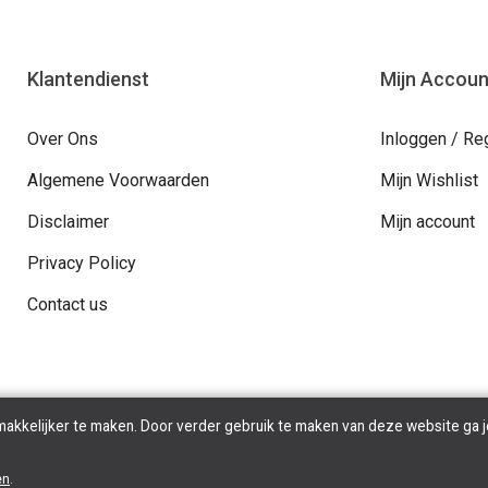
Klantendienst
Mijn Accoun
Over Ons
Inloggen / Re
Algemene Voorwaarden
Mijn Wishlist
Disclaimer
Mijn account
Privacy Policy
Contact us
makkelijker te maken. Door verder gebruik te maken van deze website ga j
 Vault - Hoogpoort 57, 9000 Gent - BE 1035.462.528. All Rights Reser
en
.