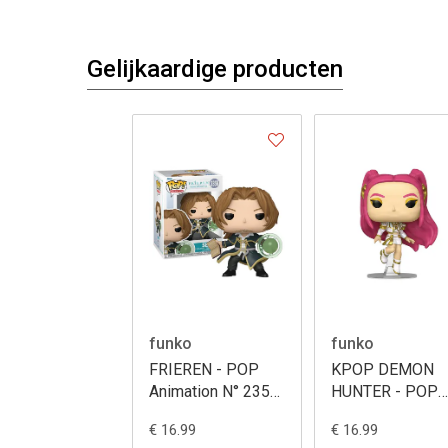
Gelijkaardige producten
funko
funko
FRIEREN - POP
KPOP DEMON
Animation N° 2355
HUNTER - POP
- Sein
Animation N° 24
€ 16.99
€ 16.99
- Mira