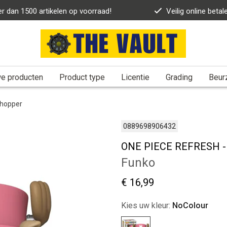
r dan 1500 artikelen op voorraad!
Veilig online betal
e producten
Product type
Licentie
Grading
Beur
Chopper
0889698906432
ONE PIECE REFRESH - 
Funko
€ 16,99
Kies uw kleur:
NoColour