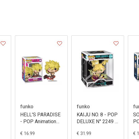
funko
funko
fu
HELL'S PARADISE
KAIJU NO. 8 - POP
SO
- POP Animation
DELUXE N° 2249 -
PO
31
N° 2280 - Chobe
Kikoru (Axe Slam)
22
€ 16.99
€ 31.99
€ 