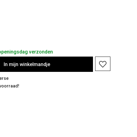
 openingsdag verzonden
In
mijn
winkelmandje
erse
 voorraad!