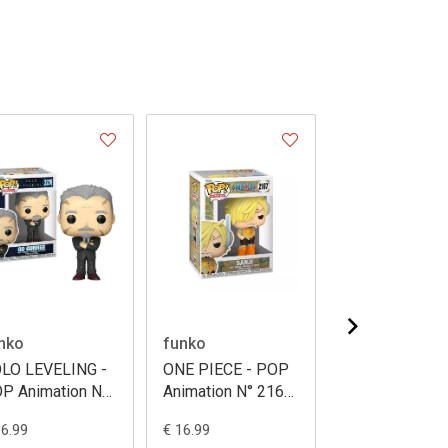
nko
funko
funko
LO LEVELING -
ONE PIECE - POP
ONE PIECE - 
P Animation N°
Animation N° 2167
Deluxe N° 174
70 - Go Gunhee
- Sanji (Egghead
Buggy The Cl
16.99
€ 16.99
€ 39.99
Arc)
"Fall Conventio