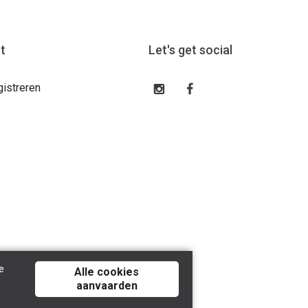
t
Let's get social
gistreren
e
Alle cookies
aanvaarden
ved | Powered By
Tilroy