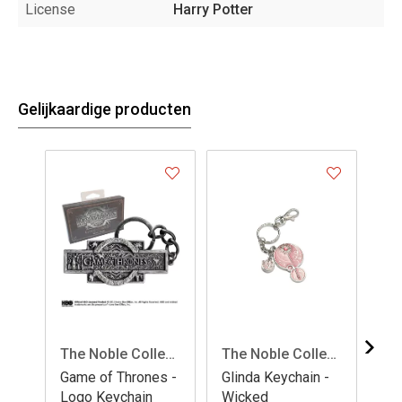
License
Harry Potter
Gelijkaardige producten
The Noble Collection
The Noble Collection
Game of Thrones -
Glinda Keychain -
El
Logo Keychain
Wicked
Wi