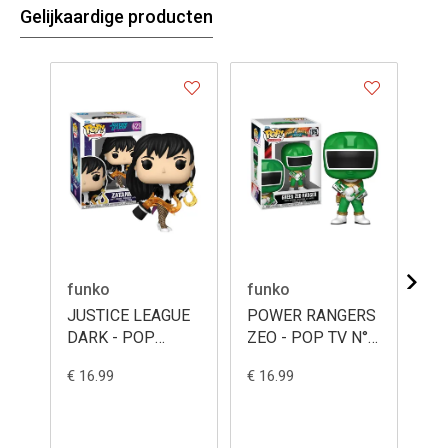
Gelijkaardige producten
funko
funko
fu
JUSTICE LEAGUE
POWER RANGERS
RA
DARK - POP
ZEO - POP TV N°
Mo
Heroes N° 623 -
1875 - Zeo Ranger
Jo
€ 16.99
€ 16.99
€ 1
Zatanna
Green
bo