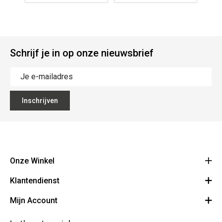
Schrijf je in op onze nieuwsbrief
Inschrijven
Onze Winkel
Klantendienst
The Vault
Hoogpoort 57, 9000 Gent
Mijn Account
Over Ons
+32 9 278 98 27
BE 1035.462.528
Algemene Voorwaarden
Inloggen / Registreren