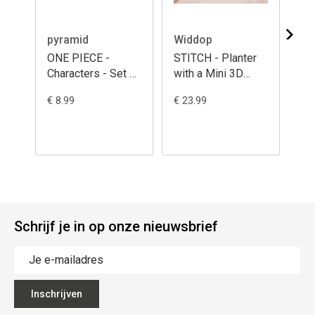
pyramid
Widdop
ONE PIECE -
STITCH - Planter
Ju
Characters - Set of
with a Mini 3D
Ch
4 Coasters
Stitch + Faux Plant
€ 8.99
€ 23.99
€ 6
Schrijf je in op onze nieuwsbrief
Inschrijven