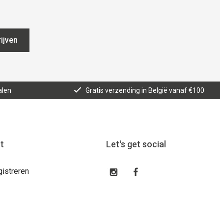
ijven
alen
Gratis verzending in België vanaf €100
t
Let's get social
gistreren