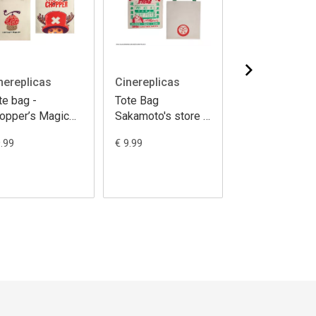
nereplicas
Cinereplicas
Cinereplicas
te bag -
Tote Bag
Tote Bag - Squ
opper’s Magic
Sakamoto's store -
Game
uit - One Piece
Sakamoto Days
9.99
€ 9.99
€ 9.99
tflix