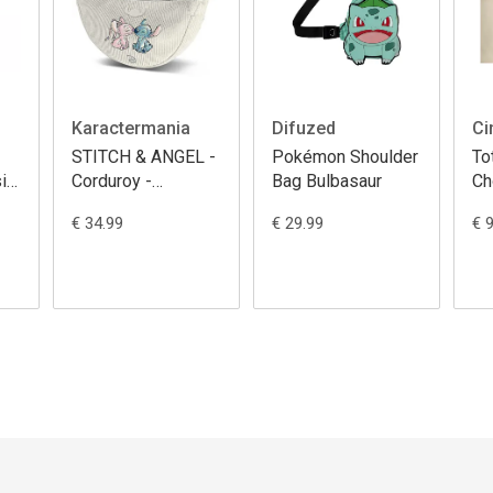
Karactermania
Difuzed
Ci
STITCH & ANGEL -
Pokémon Shoulder
To
ic
Corduroy -
Bag Bulbasaur
Ch
Shoulder Bag
Fr
€ 34.99
€ 29.99
€ 
'Fanny Pack'
Ne