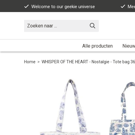
Welcome to our geekie universe
Mee
Alle producten
Nieuw
Home
>
WHISPER OF THE HEART - Nostalgie - Tote bag 3