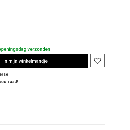
 openingsdag verzonden
In
mijn
winkelmandje
erse
 voorraad!