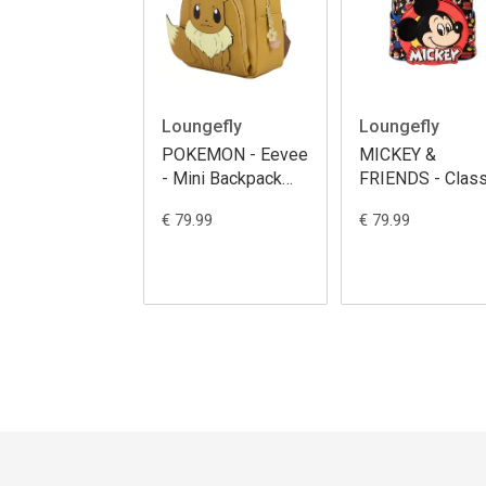
Loungefly
Loungefly
POKEMON - Eevee
MICKEY &
- Mini Backpack
FRIENDS - Class
LoungeFly
- Mini Backpack
€ 79.99
€ 79.99
LoungeFly