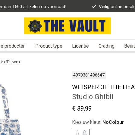
r dan 1500 artikelen op voorraad!
Veilig online betal
e producten
Product type
Licentie
Grading
Beur
6.5x32.5cm
4970381496647
WHISPER OF THE HEART 
Studio Ghibli
€ 39,99
Kies uw kleur:
NoColour