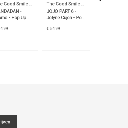
The Good Smile Company
The Good Smile Company
NDADAN -
JOJO PART 6 -
SHANGRI-LA
mo - Pop Up
Jolyne Cujoh - Pop
FRONTIER -
rade 17cm
Up Parade 17cm
Sunraku - Pop
54.99
€ 54.99
€ 44.99
Parade 18cm
ijven