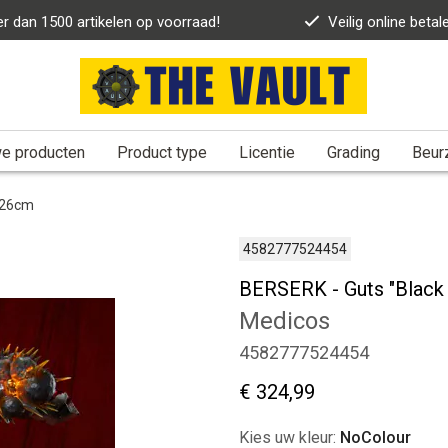
r dan 1500 artikelen op voorraad!
Veilig online betal
e producten
Product type
Licentie
Grading
Beur
 26cm
4582777524454
BERSERK - Guts "Black
Medicos
4582777524454
€ 324,99
Kies uw kleur:
NoColour