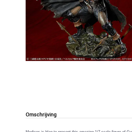
Omschrijving
Medicos is blag to present this amazing 1/7 scale figure of 