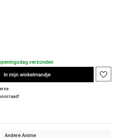
 openingsdag verzonden
In
mijn
winkelmandje
erse
 voorraad!
Andere Anime