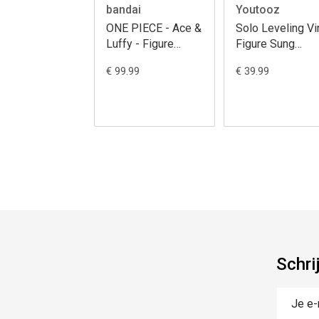
bandai
Youtooz
ONE PIECE - Ace &
Solo Leveling Vi
Luffy - Figure
Figure Sung
Dramatic
Jinwoo 12 cm
€ 99.99
€ 39.99
Memories 15cm
Schri