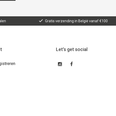
alen
Gratis verzending in België vanaf €100
t
Let's get social
gistreren