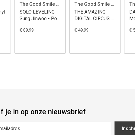
The Good Smile Company
The Good Smile Company
nyl
SOLO LEVELING -
THE AMAZING
DA
Sung Jinwoo - Pop
DIGITAL CIRCUS -
Mo
Up Parade L 24cm
Pomni - Pop Up
Pa
€ 89.99
€ 49.99
€ 
Parade 11cm
jf je in op onze nieuwsbrief
Inschr