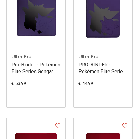
Ultra Pro
Ultra Pro
Pro-Binder - Pokémon
PRO-BINDER -
Elite Series Gengar
Pokémon Elite Series
12-Pocket Zippered
Gengar 9-Pocket
€ 53.99
€ 44.99
Zippered